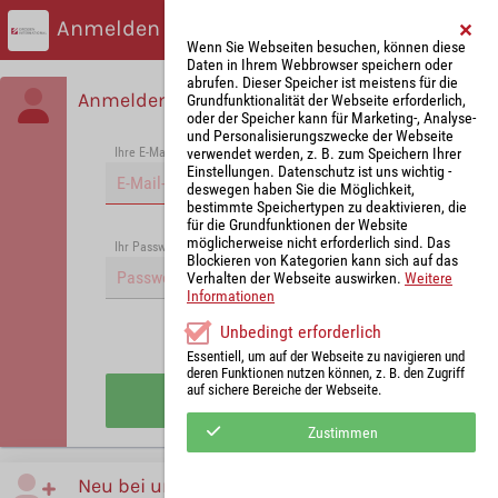
Anmelden
Wenn Sie Webseiten besuchen, können diese
Daten in Ihrem Webbrowser speichern oder
abrufen. Dieser Speicher ist meistens für die
Anmelden
Grundfunktionalität der Webseite erforderlich,
oder der Speicher kann für Marketing-, Analyse-
und Personalisierungszwecke der Webseite
verwendet werden, z. B. zum Speichern Ihrer
Ihre E-Mail-Adresse
*
Einstellungen. Datenschutz ist uns wichtig -
deswegen haben Sie die Möglichkeit,
bestimmte Speichertypen zu deaktivieren, die
für die Grundfunktionen der Website
möglicherweise nicht erforderlich sind. Das
Passwort vergessen?
Ihr Passwort
*
Blockieren von Kategorien kann sich auf das
Verhalten der Webseite auswirken.
Weitere
Informationen
Unbedingt erforderlich
Angemeldet bleiben
Essentiell, um auf der Webseite zu navigieren und
deren Funktionen nutzen können, z. B. den Zugriff
auf sichere Bereiche der Webseite.
Anmelden
Zustimmen
Neu bei uns?