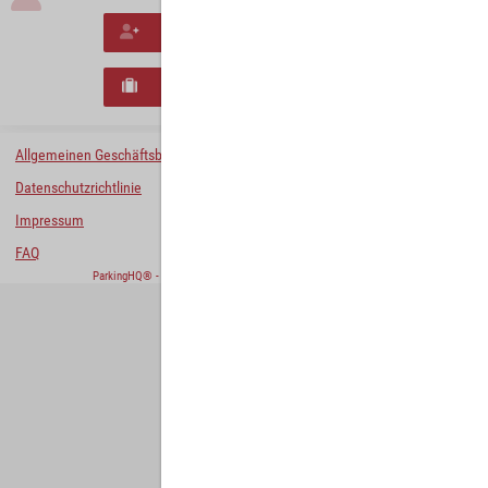
Neues Konto erstellen
Neues B2B-Geschäftskonto registrieren
Allgemeinen Geschäftsbedingungen
Datenschutzrichtlinie
Impressum
FAQ
ParkingHQ® - eine Lösung von
Designa Digital Solutions GmbH