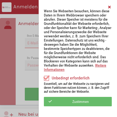
Anmelden
Wenn Sie Webseiten besuchen, können diese
Daten in Ihrem Webbrowser speichern oder
abrufen. Dieser Speicher ist meistens für die
Anmelden
Grundfunktionalität der Webseite erforderlich,
oder der Speicher kann für Marketing-, Analyse-
und Personalisierungszwecke der Webseite
verwendet werden, z. B. zum Speichern Ihrer
Ihre E-Mail-Adresse
*
Einstellungen. Datenschutz ist uns wichtig -
deswegen haben Sie die Möglichkeit,
bestimmte Speichertypen zu deaktivieren, die
für die Grundfunktionen der Website
möglicherweise nicht erforderlich sind. Das
Passwort vergessen?
Ihr Passwort
*
Blockieren von Kategorien kann sich auf das
Verhalten der Webseite auswirken.
Weitere
Informationen
Unbedingt erforderlich
Angemeldet bleiben
Essentiell, um auf der Webseite zu navigieren und
deren Funktionen nutzen können, z. B. den Zugriff
auf sichere Bereiche der Webseite.
Anmelden
Zustimmen
Neu bei uns?