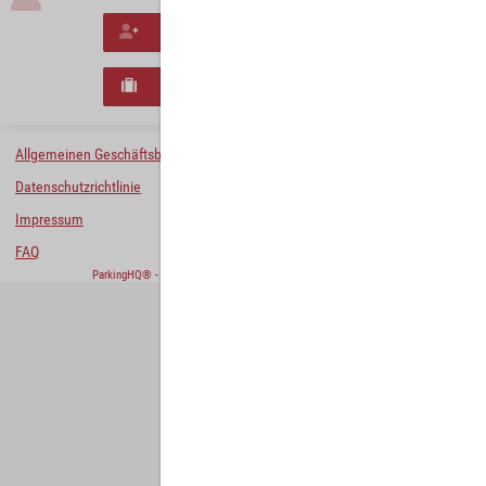
Neues Konto erstellen
Neues B2B-Geschäftskonto registrieren
Allgemeinen Geschäftsbedingungen
Datenschutzrichtlinie
Impressum
FAQ
ParkingHQ® - eine Lösung von
Designa Digital Solutions GmbH