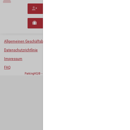
Neues Konto erstellen
Neues B2B-Geschäftskonto registrieren
Allgemeinen Geschäftsbedingungen
Datenschutzrichtlinie
Impressum
FAQ
ParkingHQ® - eine Lösung von
Designa Digital Solutions GmbH