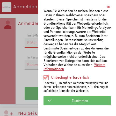
Anmelden
Wenn Sie Webseiten besuchen, können diese
Daten in Ihrem Webbrowser speichern oder
abrufen. Dieser Speicher ist meistens für die
Anmelden
Grundfunktionalität der Webseite erforderlich,
oder der Speicher kann für Marketing-, Analyse-
und Personalisierungszwecke der Webseite
verwendet werden, z. B. zum Speichern Ihrer
Ihre E-Mail-Adresse
*
Einstellungen. Datenschutz ist uns wichtig -
deswegen haben Sie die Möglichkeit,
bestimmte Speichertypen zu deaktivieren, die
für die Grundfunktionen der Website
möglicherweise nicht erforderlich sind. Das
Passwort vergessen?
Ihr Passwort
*
Blockieren von Kategorien kann sich auf das
Verhalten der Webseite auswirken.
Weitere
Informationen
Unbedingt erforderlich
Angemeldet bleiben
Essentiell, um auf der Webseite zu navigieren und
deren Funktionen nutzen können, z. B. den Zugriff
auf sichere Bereiche der Webseite.
Anmelden
Zustimmen
Neu bei uns?