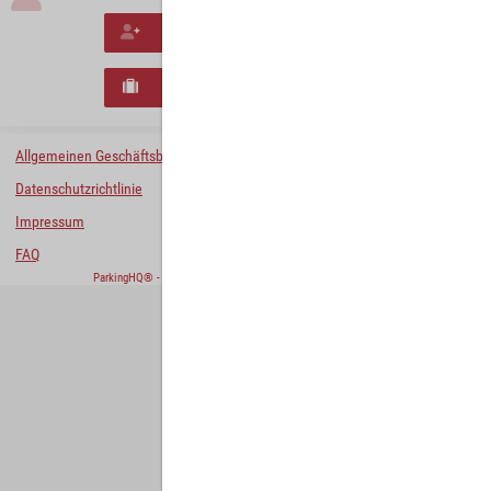
Neues Konto erstellen
Neues B2B-Geschäftskonto registrieren
Allgemeinen Geschäftsbedingungen
Datenschutzrichtlinie
Impressum
FAQ
ParkingHQ® - eine Lösung von
Designa Digital Solutions GmbH