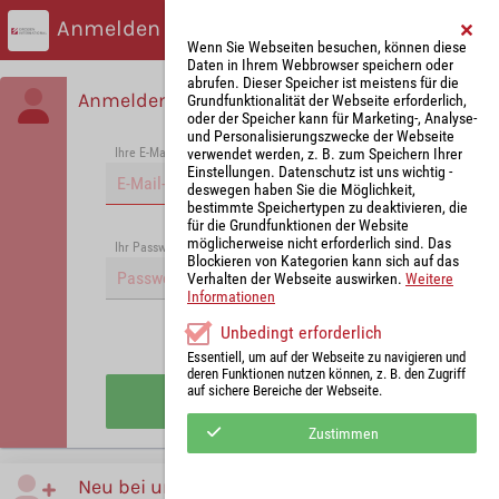
Anmelden
Wenn Sie Webseiten besuchen, können diese
Daten in Ihrem Webbrowser speichern oder
abrufen. Dieser Speicher ist meistens für die
Anmelden
Grundfunktionalität der Webseite erforderlich,
oder der Speicher kann für Marketing-, Analyse-
und Personalisierungszwecke der Webseite
verwendet werden, z. B. zum Speichern Ihrer
Ihre E-Mail-Adresse
*
Einstellungen. Datenschutz ist uns wichtig -
deswegen haben Sie die Möglichkeit,
bestimmte Speichertypen zu deaktivieren, die
für die Grundfunktionen der Website
möglicherweise nicht erforderlich sind. Das
Passwort vergessen?
Ihr Passwort
*
Blockieren von Kategorien kann sich auf das
Verhalten der Webseite auswirken.
Weitere
Informationen
Unbedingt erforderlich
Angemeldet bleiben
Essentiell, um auf der Webseite zu navigieren und
deren Funktionen nutzen können, z. B. den Zugriff
auf sichere Bereiche der Webseite.
Anmelden
Zustimmen
Neu bei uns?