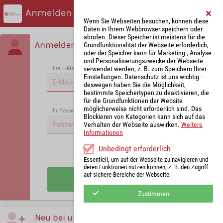
Anmelden
Wenn Sie Webseiten besuchen, können diese
Daten in Ihrem Webbrowser speichern oder
abrufen. Dieser Speicher ist meistens für die
Anmelden
Grundfunktionalität der Webseite erforderlich,
oder der Speicher kann für Marketing-, Analyse-
und Personalisierungszwecke der Webseite
verwendet werden, z. B. zum Speichern Ihrer
Ihre E-Mail-Adresse
*
Einstellungen. Datenschutz ist uns wichtig -
deswegen haben Sie die Möglichkeit,
bestimmte Speichertypen zu deaktivieren, die
für die Grundfunktionen der Website
möglicherweise nicht erforderlich sind. Das
Passwort vergessen?
Ihr Passwort
*
Blockieren von Kategorien kann sich auf das
Verhalten der Webseite auswirken.
Weitere
Informationen
Unbedingt erforderlich
Angemeldet bleiben
Essentiell, um auf der Webseite zu navigieren und
deren Funktionen nutzen können, z. B. den Zugriff
auf sichere Bereiche der Webseite.
Anmelden
Zustimmen
Neu bei uns?