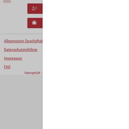
Neues Konto erstellen
Neues B2B-Geschäftskonto registrieren
Allgemeinen Geschäftsbedingungen
Datenschutzrichtlinie
Impressum
FAQ
ParkingHQ® - eine Lösung von
Designa Digital Solutions GmbH