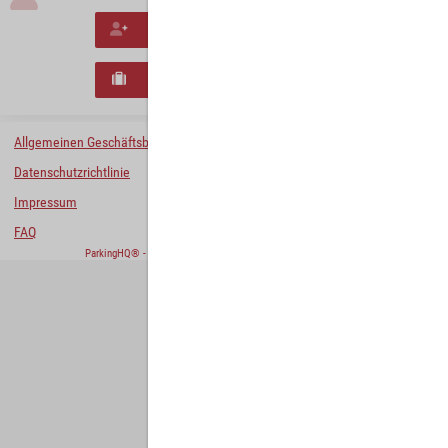
Neues Konto erstellen
Neues B2B-Geschäftskonto registrieren
Allgemeinen Geschäftsbedingungen
Datenschutzrichtlinie
Impressum
FAQ
ParkingHQ® - eine Lösung von
Designa Digital Solutions GmbH