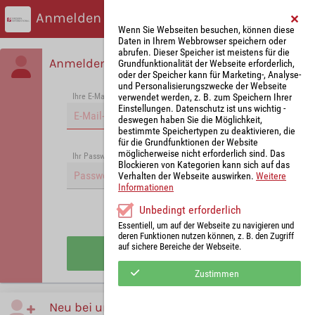
Anmelden
Wenn Sie Webseiten besuchen, können diese
Daten in Ihrem Webbrowser speichern oder
abrufen. Dieser Speicher ist meistens für die
Anmelden
Grundfunktionalität der Webseite erforderlich,
oder der Speicher kann für Marketing-, Analyse-
und Personalisierungszwecke der Webseite
verwendet werden, z. B. zum Speichern Ihrer
Ihre E-Mail-Adresse
*
Einstellungen. Datenschutz ist uns wichtig -
deswegen haben Sie die Möglichkeit,
bestimmte Speichertypen zu deaktivieren, die
für die Grundfunktionen der Website
möglicherweise nicht erforderlich sind. Das
Passwort vergessen?
Ihr Passwort
*
Blockieren von Kategorien kann sich auf das
Verhalten der Webseite auswirken.
Weitere
Informationen
Unbedingt erforderlich
Angemeldet bleiben
Essentiell, um auf der Webseite zu navigieren und
deren Funktionen nutzen können, z. B. den Zugriff
auf sichere Bereiche der Webseite.
Anmelden
Zustimmen
Neu bei uns?