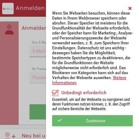
Anmelden
Wenn Sie Webseiten besuchen, können diese
Daten in Ihrem Webbrowser speichern oder
abrufen. Dieser Speicher ist meistens für die
Anmelden
Grundfunktionalität der Webseite erforderlich,
oder der Speicher kann für Marketing-, Analyse-
und Personalisierungszwecke der Webseite
verwendet werden, z. B. zum Speichern Ihrer
Ihre E-Mail-Adresse
*
Einstellungen. Datenschutz ist uns wichtig -
deswegen haben Sie die Möglichkeit,
bestimmte Speichertypen zu deaktivieren, die
für die Grundfunktionen der Website
möglicherweise nicht erforderlich sind. Das
Passwort vergessen?
Ihr Passwort
*
Blockieren von Kategorien kann sich auf das
Verhalten der Webseite auswirken.
Weitere
Informationen
Unbedingt erforderlich
Angemeldet bleiben
Essentiell, um auf der Webseite zu navigieren und
deren Funktionen nutzen können, z. B. den Zugriff
auf sichere Bereiche der Webseite.
Anmelden
Zustimmen
Neu bei uns?