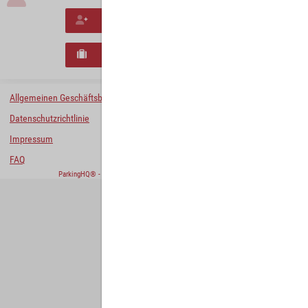
Neues Konto erstellen
Neues B2B-Geschäftskonto registrieren
Allgemeinen Geschäftsbedingungen
Datenschutzrichtlinie
Impressum
FAQ
ParkingHQ® - eine Lösung von
Designa Digital Solutions GmbH