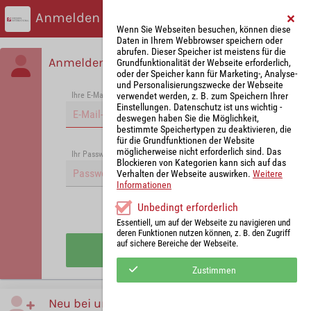
Anmelden
Wenn Sie Webseiten besuchen, können diese
Daten in Ihrem Webbrowser speichern oder
abrufen. Dieser Speicher ist meistens für die
Anmelden
Grundfunktionalität der Webseite erforderlich,
oder der Speicher kann für Marketing-, Analyse-
und Personalisierungszwecke der Webseite
verwendet werden, z. B. zum Speichern Ihrer
Ihre E-Mail-Adresse
*
Einstellungen. Datenschutz ist uns wichtig -
deswegen haben Sie die Möglichkeit,
bestimmte Speichertypen zu deaktivieren, die
für die Grundfunktionen der Website
möglicherweise nicht erforderlich sind. Das
Passwort vergessen?
Ihr Passwort
*
Blockieren von Kategorien kann sich auf das
Verhalten der Webseite auswirken.
Weitere
Informationen
Unbedingt erforderlich
Angemeldet bleiben
Essentiell, um auf der Webseite zu navigieren und
deren Funktionen nutzen können, z. B. den Zugriff
auf sichere Bereiche der Webseite.
Anmelden
Zustimmen
Neu bei uns?