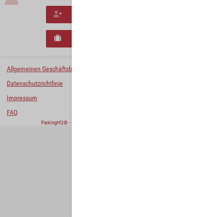
Neues Konto erstellen
Neues B2B-Geschäftskonto registrieren
Allgemeinen Geschäftsbedingungen
Datenschutzrichtlinie
Impressum
FAQ
ParkingHQ® - eine Lösung von
Designa Digital Solutions GmbH