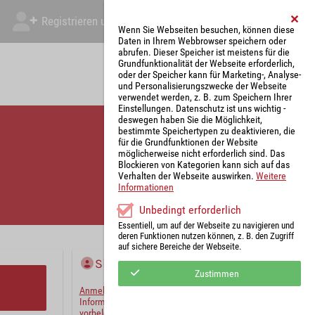
Registrieren und Angebot abgeben
Mein Account
Wenn Sie Webseiten besuchen, können diese
Daten in Ihrem Webbrowser speichern oder
abrufen. Dieser Speicher ist meistens für die
Grundfunktionalität der Webseite erforderlich,
oder der Speicher kann für Marketing-, Analyse-
und Personalisierungszwecke der Webseite
verwendet werden, z. B. zum Speichern Ihrer
Einstellungen. Datenschutz ist uns wichtig -
deswegen haben Sie die Möglichkeit,
bestimmte Speichertypen zu deaktivieren, die
für die Grundfunktionen der Website
möglicherweise nicht erforderlich sind. Das
Blockieren von Kategorien kann sich auf das
Verhalten der Webseite auswirken.
Weitere
Informationen
Unbedingt erforderlich
Essentiell, um auf der Webseite zu navigieren und
deren Funktionen nutzen können, z. B. den Zugriff
auf sichere Bereiche der Webseite.
Sie haben bereits ein Konto?
Zustimmen
Anmelden
und wir werden die notwendigen
Informationen mit Ihren Standardwerten
vorbelegen.