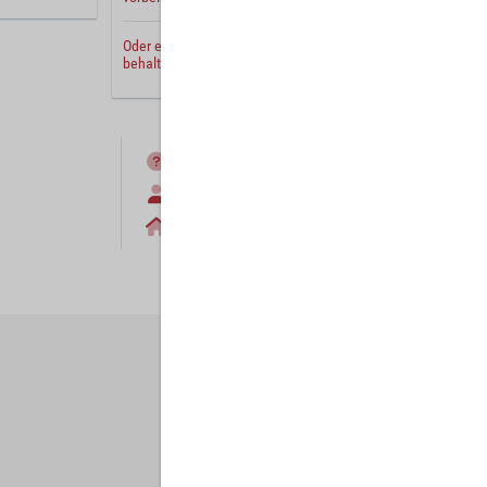
Oder erstellen Sie ein
neues Benutzerkonto
und
behalten Sie Ihre Einstellungen für später.
FAQ
Anmelden
Home