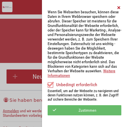
Wenn Sie Webseiten besuchen, können diese
Daten in Ihrem Webbrowser speichern oder
abrufen. Dieser Speicher ist meistens für die
Grundfunktionalität der Webseite erforderlich,
oder der Speicher kann für Marketing-, Analyse-
und Personalisierungszwecke der Webseite
verwendet werden, z. B. zum Speichern Ihrer
Einstellungen. Datenschutz ist uns wichtig -
deswegen haben Sie die Möglichkeit,
bestimmte Speichertypen zu deaktivieren, die
für die Grundfunktionen der Website
Parkplatzreservierung
möglicherweise nicht erforderlich sind. Das
Blockieren von Kategorien kann sich auf das
Verhalten der Webseite auswirken.
Weitere
Neue Parkplatzreservierung
Informationen
Unbedingt erforderlich
Essentiell, um auf der Webseite zu navigieren und
deren Funktionen nutzen können, z. B. den Zugriff
Sie haben bereits ein Konto?
auf sichere Bereiche der Webseite.
Zustimmen
Anmelden
und wir werden die notwendigen Informationen mit Ihren
Standardwerten vorbelegen.