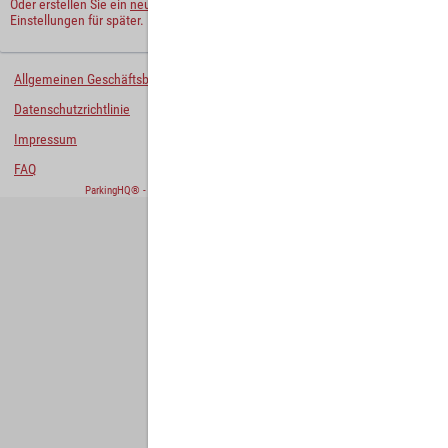
Oder erstellen Sie ein
neues Benutzerkonto
und behalten Sie Ihre
Einstellungen für später.
Allgemeinen Geschäftsbedingungen
Datenschutzrichtlinie
Impressum
FAQ
ParkingHQ® - eine Lösung von
Designa Digital Solutions GmbH