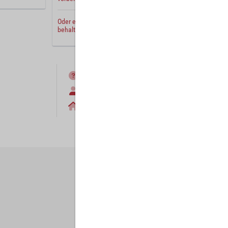
Oder erstellen Sie ein
neues Benutzerkonto
und
behalten Sie Ihre Einstellungen für später.
FAQ
Anmelden
Home