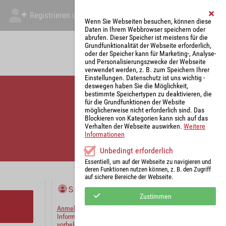
Registrieren und Angebot abgeben
Mein Account
Wenn Sie Webseiten besuchen, können diese
Daten in Ihrem Webbrowser speichern oder
abrufen. Dieser Speicher ist meistens für die
Grundfunktionalität der Webseite erforderlich,
oder der Speicher kann für Marketing-, Analyse-
und Personalisierungszwecke der Webseite
verwendet werden, z. B. zum Speichern Ihrer
Einstellungen. Datenschutz ist uns wichtig -
deswegen haben Sie die Möglichkeit,
bestimmte Speichertypen zu deaktivieren, die
für die Grundfunktionen der Website
möglicherweise nicht erforderlich sind. Das
Blockieren von Kategorien kann sich auf das
Verhalten der Webseite auswirken.
Weitere
Informationen
Unbedingt erforderlich
Essentiell, um auf der Webseite zu navigieren und
deren Funktionen nutzen können, z. B. den Zugriff
auf sichere Bereiche der Webseite.
Sie haben bereits ein Konto?
Zustimmen
Anmelden
und wir werden die notwendigen
Informationen mit Ihren Standardwerten
vorbelegen.