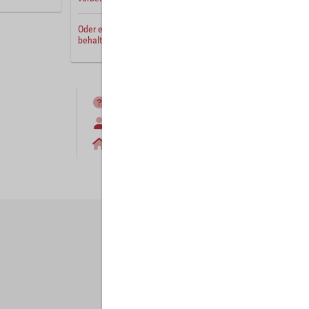
Oder erstellen Sie ein
neues Benutzerkonto
und
behalten Sie Ihre Einstellungen für später.
FAQ
Anmelden
Home