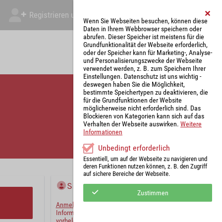
Registrieren und Angebot abgeben
Mein Account
Wenn Sie Webseiten besuchen, können diese
Daten in Ihrem Webbrowser speichern oder
abrufen. Dieser Speicher ist meistens für die
Grundfunktionalität der Webseite erforderlich,
oder der Speicher kann für Marketing-, Analyse-
und Personalisierungszwecke der Webseite
verwendet werden, z. B. zum Speichern Ihrer
Einstellungen. Datenschutz ist uns wichtig -
deswegen haben Sie die Möglichkeit,
bestimmte Speichertypen zu deaktivieren, die
für die Grundfunktionen der Website
möglicherweise nicht erforderlich sind. Das
Blockieren von Kategorien kann sich auf das
Verhalten der Webseite auswirken.
Weitere
Informationen
Unbedingt erforderlich
Essentiell, um auf der Webseite zu navigieren und
deren Funktionen nutzen können, z. B. den Zugriff
auf sichere Bereiche der Webseite.
Sie haben bereits ein Konto?
Zustimmen
Anmelden
und wir werden die notwendigen
Informationen mit Ihren Standardwerten
vorbelegen.