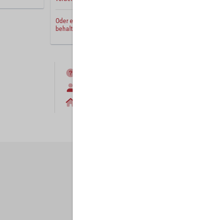
Oder erstellen Sie ein
neues Benutzerkonto
und
behalten Sie Ihre Einstellungen für später.
FAQ
Anmelden
Home