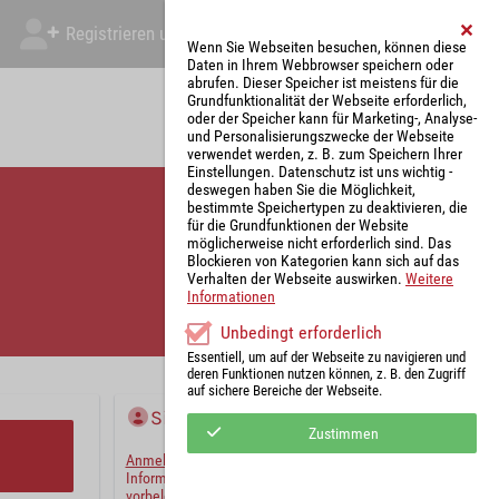
Registrieren und Angebot abgeben
Mein Account
Wenn Sie Webseiten besuchen, können diese
Daten in Ihrem Webbrowser speichern oder
abrufen. Dieser Speicher ist meistens für die
Grundfunktionalität der Webseite erforderlich,
oder der Speicher kann für Marketing-, Analyse-
und Personalisierungszwecke der Webseite
verwendet werden, z. B. zum Speichern Ihrer
Einstellungen. Datenschutz ist uns wichtig -
deswegen haben Sie die Möglichkeit,
bestimmte Speichertypen zu deaktivieren, die
für die Grundfunktionen der Website
möglicherweise nicht erforderlich sind. Das
Blockieren von Kategorien kann sich auf das
Verhalten der Webseite auswirken.
Weitere
Informationen
Unbedingt erforderlich
Essentiell, um auf der Webseite zu navigieren und
deren Funktionen nutzen können, z. B. den Zugriff
auf sichere Bereiche der Webseite.
Sie haben bereits ein Konto?
Zustimmen
Anmelden
und wir werden die notwendigen
Informationen mit Ihren Standardwerten
vorbelegen.