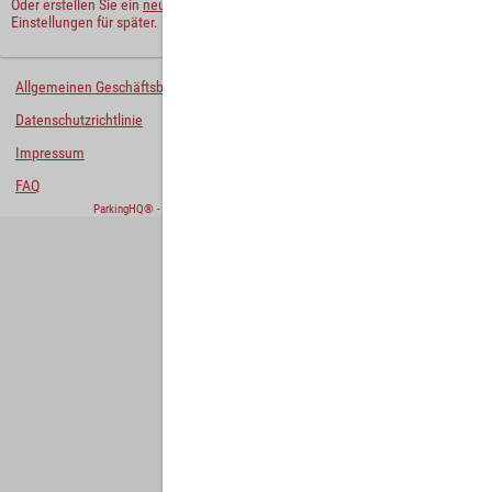
Oder erstellen Sie ein
neues Benutzerkonto
und behalten Sie Ihre
Einstellungen für später.
Allgemeinen Geschäftsbedingungen
Datenschutzrichtlinie
Impressum
FAQ
ParkingHQ® - eine Lösung von
Designa Digital Solutions GmbH