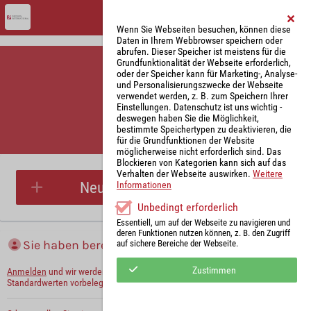
Wenn Sie Webseiten besuchen, können diese
Daten in Ihrem Webbrowser speichern oder
abrufen. Dieser Speicher ist meistens für die
Grundfunktionalität der Webseite erforderlich,
oder der Speicher kann für Marketing-, Analyse-
und Personalisierungszwecke der Webseite
verwendet werden, z. B. zum Speichern Ihrer
Einstellungen. Datenschutz ist uns wichtig -
deswegen haben Sie die Möglichkeit,
bestimmte Speichertypen zu deaktivieren, die
für die Grundfunktionen der Website
Parkplatzreservierung
möglicherweise nicht erforderlich sind. Das
Blockieren von Kategorien kann sich auf das
Verhalten der Webseite auswirken.
Weitere
Neue Parkplatzreservierung
Informationen
Unbedingt erforderlich
Essentiell, um auf der Webseite zu navigieren und
deren Funktionen nutzen können, z. B. den Zugriff
Sie haben bereits ein Konto?
auf sichere Bereiche der Webseite.
Zustimmen
Anmelden
und wir werden die notwendigen Informationen mit Ihren
Standardwerten vorbelegen.