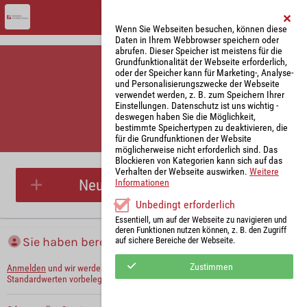
Wenn Sie Webseiten besuchen, können diese
Daten in Ihrem Webbrowser speichern oder
abrufen. Dieser Speicher ist meistens für die
Grundfunktionalität der Webseite erforderlich,
oder der Speicher kann für Marketing-, Analyse-
und Personalisierungszwecke der Webseite
verwendet werden, z. B. zum Speichern Ihrer
Einstellungen. Datenschutz ist uns wichtig -
deswegen haben Sie die Möglichkeit,
bestimmte Speichertypen zu deaktivieren, die
für die Grundfunktionen der Website
Parkplatzreservierung
möglicherweise nicht erforderlich sind. Das
Blockieren von Kategorien kann sich auf das
Verhalten der Webseite auswirken.
Weitere
Neue Parkplatzreservierung
Informationen
Unbedingt erforderlich
Essentiell, um auf der Webseite zu navigieren und
deren Funktionen nutzen können, z. B. den Zugriff
Sie haben bereits ein Konto?
auf sichere Bereiche der Webseite.
Zustimmen
Anmelden
und wir werden die notwendigen Informationen mit Ihren
Standardwerten vorbelegen.