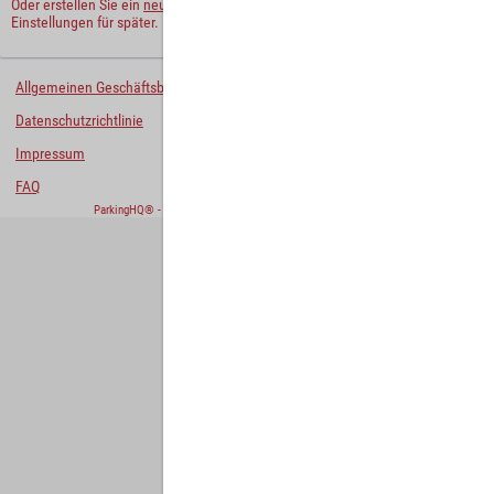
Oder erstellen Sie ein
neues Benutzerkonto
und behalten Sie Ihre
Einstellungen für später.
Allgemeinen Geschäftsbedingungen
Datenschutzrichtlinie
Impressum
FAQ
ParkingHQ® - eine Lösung von
Designa Digital Solutions GmbH