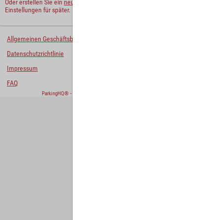
Oder erstellen Sie ein
neues Benutzerkonto
und behalten Sie Ihre
Einstellungen für später.
Allgemeinen Geschäftsbedingungen
Datenschutzrichtlinie
Impressum
FAQ
ParkingHQ® - eine Lösung von
Designa Digital Solutions GmbH