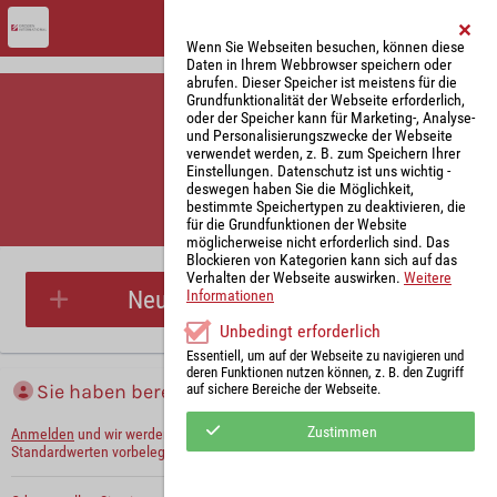
Wenn Sie Webseiten besuchen, können diese
Daten in Ihrem Webbrowser speichern oder
abrufen. Dieser Speicher ist meistens für die
Grundfunktionalität der Webseite erforderlich,
oder der Speicher kann für Marketing-, Analyse-
und Personalisierungszwecke der Webseite
verwendet werden, z. B. zum Speichern Ihrer
Einstellungen. Datenschutz ist uns wichtig -
deswegen haben Sie die Möglichkeit,
bestimmte Speichertypen zu deaktivieren, die
für die Grundfunktionen der Website
Parkplatzreservierung
möglicherweise nicht erforderlich sind. Das
Blockieren von Kategorien kann sich auf das
Verhalten der Webseite auswirken.
Weitere
Neue Parkplatzreservierung
Informationen
Unbedingt erforderlich
Essentiell, um auf der Webseite zu navigieren und
deren Funktionen nutzen können, z. B. den Zugriff
Sie haben bereits ein Konto?
auf sichere Bereiche der Webseite.
Zustimmen
Anmelden
und wir werden die notwendigen Informationen mit Ihren
Standardwerten vorbelegen.