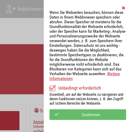
Registrieren und Angebot abgeben
Mein Account
Wenn Sie Webseiten besuchen, können diese
Daten in Ihrem Webbrowser speichern oder
abrufen. Dieser Speicher ist meistens für die
Grundfunktionalität der Webseite erforderlich,
oder der Speicher kann für Marketing-, Analyse-
und Personalisierungszwecke der Webseite
verwendet werden, z. B. zum Speichern Ihrer
Einstellungen. Datenschutz ist uns wichtig -
deswegen haben Sie die Möglichkeit,
bestimmte Speichertypen zu deaktivieren, die
für die Grundfunktionen der Website
möglicherweise nicht erforderlich sind. Das
Blockieren von Kategorien kann sich auf das
Verhalten der Webseite auswirken.
Weitere
Informationen
Unbedingt erforderlich
Essentiell, um auf der Webseite zu navigieren und
deren Funktionen nutzen können, z. B. den Zugriff
auf sichere Bereiche der Webseite.
Sie haben bereits ein Konto?
Zustimmen
Anmelden
und wir werden die notwendigen
Informationen mit Ihren Standardwerten
vorbelegen.