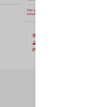
Oder erstellen Sie ein
neues Benutzerkonto
und
behalten Sie Ihre Einstellungen für später.
FAQ
Anmelden
Home