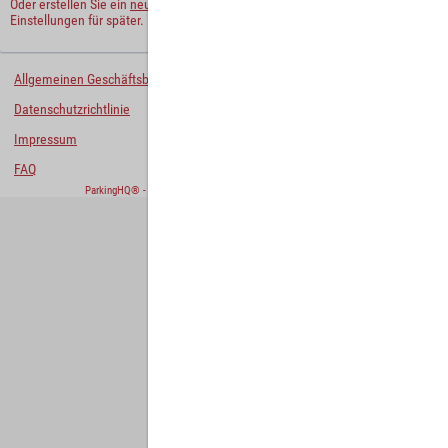
Oder erstellen Sie ein
neues Benutzerkonto
und behalten Sie Ihre
Einstellungen für später.
Allgemeinen Geschäftsbedingungen
Datenschutzrichtlinie
Impressum
FAQ
ParkingHQ® - eine Lösung von
Designa Digital Solutions GmbH