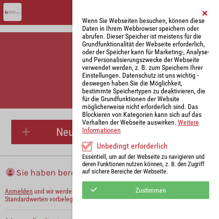
Wenn Sie Webseiten besuchen, können diese
Daten in Ihrem Webbrowser speichern oder
abrufen. Dieser Speicher ist meistens für die
Grundfunktionalität der Webseite erforderlich,
oder der Speicher kann für Marketing-, Analyse-
und Personalisierungszwecke der Webseite
verwendet werden, z. B. zum Speichern Ihrer
Einstellungen. Datenschutz ist uns wichtig -
deswegen haben Sie die Möglichkeit,
bestimmte Speichertypen zu deaktivieren, die
für die Grundfunktionen der Website
Parkplatzreservierung
möglicherweise nicht erforderlich sind. Das
Blockieren von Kategorien kann sich auf das
Verhalten der Webseite auswirken.
Weitere
Neue Parkplatzreservierung
Informationen
Unbedingt erforderlich
Essentiell, um auf der Webseite zu navigieren und
deren Funktionen nutzen können, z. B. den Zugriff
Sie haben bereits ein Konto?
auf sichere Bereiche der Webseite.
Zustimmen
Anmelden
und wir werden die notwendigen Informationen mit Ihren
Standardwerten vorbelegen.