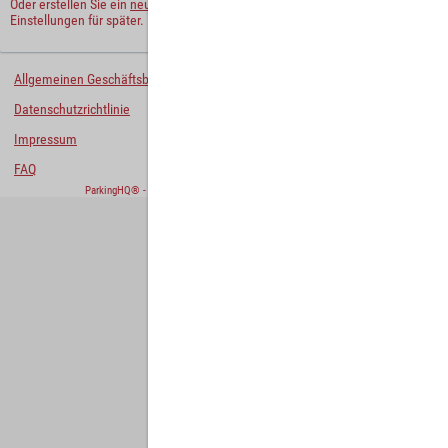
Oder erstellen Sie ein
neues Benutzerkonto
und behalten Sie Ihre
Einstellungen für später.
Allgemeinen Geschäftsbedingungen
Datenschutzrichtlinie
Impressum
FAQ
ParkingHQ® - eine Lösung von
Designa Digital Solutions GmbH