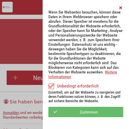
Wenn Sie Webseiten besuchen, können diese
Daten in Ihrem Webbrowser speichern oder
abrufen. Dieser Speicher ist meistens für die
Grundfunktionalität der Webseite erforderlich,
oder der Speicher kann für Marketing-, Analyse-
und Personalisierungszwecke der Webseite
verwendet werden, z. B. zum Speichern Ihrer
Einstellungen. Datenschutz ist uns wichtig -
deswegen haben Sie die Möglichkeit,
bestimmte Speichertypen zu deaktivieren, die
für die Grundfunktionen der Website
Parkplatzreservierung
möglicherweise nicht erforderlich sind. Das
Blockieren von Kategorien kann sich auf das
Verhalten der Webseite auswirken.
Weitere
Neue Parkplatzreservierung
Informationen
Unbedingt erforderlich
Essentiell, um auf der Webseite zu navigieren und
deren Funktionen nutzen können, z. B. den Zugriff
Sie haben bereits ein Konto?
auf sichere Bereiche der Webseite.
Zustimmen
Anmelden
und wir werden die notwendigen Informationen mit Ihren
Standardwerten vorbelegen.