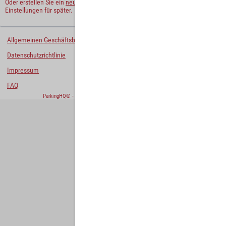
Oder erstellen Sie ein
neues Benutzerkonto
und behalten Sie Ihre
Einstellungen für später.
Allgemeinen Geschäftsbedingungen
Datenschutzrichtlinie
Impressum
FAQ
ParkingHQ® - eine Lösung von
Designa Digital Solutions GmbH