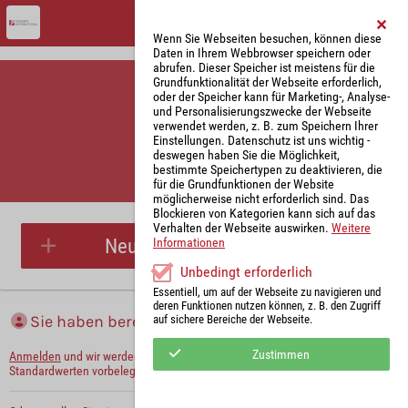
Wenn Sie Webseiten besuchen, können diese
Daten in Ihrem Webbrowser speichern oder
abrufen. Dieser Speicher ist meistens für die
Grundfunktionalität der Webseite erforderlich,
oder der Speicher kann für Marketing-, Analyse-
und Personalisierungszwecke der Webseite
verwendet werden, z. B. zum Speichern Ihrer
Einstellungen. Datenschutz ist uns wichtig -
deswegen haben Sie die Möglichkeit,
bestimmte Speichertypen zu deaktivieren, die
für die Grundfunktionen der Website
Parkplatzreservierung
möglicherweise nicht erforderlich sind. Das
Blockieren von Kategorien kann sich auf das
Verhalten der Webseite auswirken.
Weitere
Neue Parkplatzreservierung
Informationen
Unbedingt erforderlich
Essentiell, um auf der Webseite zu navigieren und
deren Funktionen nutzen können, z. B. den Zugriff
Sie haben bereits ein Konto?
auf sichere Bereiche der Webseite.
Zustimmen
Anmelden
und wir werden die notwendigen Informationen mit Ihren
Standardwerten vorbelegen.