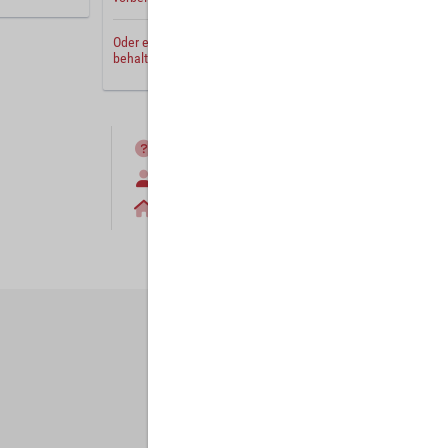
Oder erstellen Sie ein
neues Benutzerkonto
und
behalten Sie Ihre Einstellungen für später.
FAQ
Anmelden
Home