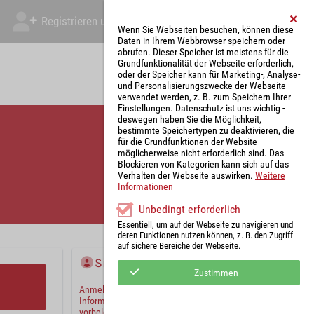
Registrieren und Angebot abgeben
Mein Account
Wenn Sie Webseiten besuchen, können diese
Daten in Ihrem Webbrowser speichern oder
abrufen. Dieser Speicher ist meistens für die
Grundfunktionalität der Webseite erforderlich,
oder der Speicher kann für Marketing-, Analyse-
und Personalisierungszwecke der Webseite
verwendet werden, z. B. zum Speichern Ihrer
Einstellungen. Datenschutz ist uns wichtig -
deswegen haben Sie die Möglichkeit,
bestimmte Speichertypen zu deaktivieren, die
für die Grundfunktionen der Website
möglicherweise nicht erforderlich sind. Das
Blockieren von Kategorien kann sich auf das
Verhalten der Webseite auswirken.
Weitere
Informationen
Unbedingt erforderlich
Essentiell, um auf der Webseite zu navigieren und
deren Funktionen nutzen können, z. B. den Zugriff
auf sichere Bereiche der Webseite.
Sie haben bereits ein Konto?
Zustimmen
Anmelden
und wir werden die notwendigen
Informationen mit Ihren Standardwerten
vorbelegen.