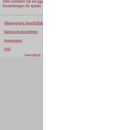
Oder erstellen Sie ein
neues Benutzerkonto
und behalten Sie Ihre
Einstellungen für später.
Allgemeinen Geschäftsbedingungen
Datenschutzrichtlinie
Impressum
FAQ
ParkingHQ® - eine Lösung von
Designa Digital Solutions GmbH