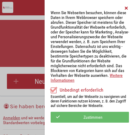
Wenn Sie Webseiten besuchen, können diese
Daten in Ihrem Webbrowser speichern oder
abrufen. Dieser Speicher ist meistens für die
Grundfunktionalität der Webseite erforderlich,
oder der Speicher kann für Marketing-, Analyse-
und Personalisierungszwecke der Webseite
verwendet werden, z. B. zum Speichern Ihrer
Einstellungen. Datenschutz ist uns wichtig -
deswegen haben Sie die Möglichkeit,
bestimmte Speichertypen zu deaktivieren, die
für die Grundfunktionen der Website
Parkplatzreservierung
möglicherweise nicht erforderlich sind. Das
Blockieren von Kategorien kann sich auf das
Verhalten der Webseite auswirken.
Weitere
Neue Parkplatzreservierung
Informationen
Unbedingt erforderlich
Essentiell, um auf der Webseite zu navigieren und
deren Funktionen nutzen können, z. B. den Zugriff
Sie haben bereits ein Konto?
auf sichere Bereiche der Webseite.
Zustimmen
Anmelden
und wir werden die notwendigen Informationen mit Ihren
Standardwerten vorbelegen.