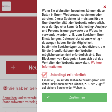
Wenn Sie Webseiten besuchen, können diese
Daten in Ihrem Webbrowser speichern oder
abrufen. Dieser Speicher ist meistens für die
Grundfunktionalität der Webseite erforderlich,
oder der Speicher kann für Marketing-, Analyse-
und Personalisierungszwecke der Webseite
verwendet werden, z. B. zum Speichern Ihrer
Einstellungen. Datenschutz ist uns wichtig -
deswegen haben Sie die Möglichkeit,
bestimmte Speichertypen zu deaktivieren, die
für die Grundfunktionen der Website
Parkplatzreservierung
möglicherweise nicht erforderlich sind. Das
Blockieren von Kategorien kann sich auf das
Verhalten der Webseite auswirken.
Weitere
Neue Parkplatzreservierung
Informationen
Unbedingt erforderlich
Essentiell, um auf der Webseite zu navigieren und
deren Funktionen nutzen können, z. B. den Zugriff
Sie haben bereits ein Konto?
auf sichere Bereiche der Webseite.
Zustimmen
Anmelden
und wir werden die notwendigen Informationen mit Ihren
Standardwerten vorbelegen.