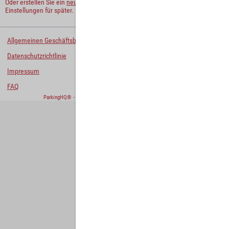
Oder erstellen Sie ein
neues Benutzerkonto
und behalten Sie Ihre
Einstellungen für später.
Allgemeinen Geschäftsbedingungen
Datenschutzrichtlinie
Impressum
FAQ
ParkingHQ® - eine Lösung von
Designa Digital Solutions GmbH