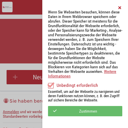
Wenn Sie Webseiten besuchen, können diese
Daten in Ihrem Webbrowser speichern oder
abrufen. Dieser Speicher ist meistens für die
Grundfunktionalität der Webseite erforderlich,
oder der Speicher kann für Marketing-, Analyse-
und Personalisierungszwecke der Webseite
verwendet werden, z. B. zum Speichern Ihrer
Einstellungen. Datenschutz ist uns wichtig -
deswegen haben Sie die Möglichkeit,
bestimmte Speichertypen zu deaktivieren, die
für die Grundfunktionen der Website
Parkplatzreservierung
möglicherweise nicht erforderlich sind. Das
Blockieren von Kategorien kann sich auf das
Verhalten der Webseite auswirken.
Weitere
Neue Parkplatzreservierung
Informationen
Unbedingt erforderlich
Essentiell, um auf der Webseite zu navigieren und
deren Funktionen nutzen können, z. B. den Zugriff
Sie haben bereits ein Konto?
auf sichere Bereiche der Webseite.
Zustimmen
Anmelden
und wir werden die notwendigen Informationen mit Ihren
Standardwerten vorbelegen.