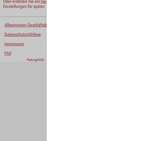
Oder erstellen Sie ein
neues Benutzerkonto
und behalten Sie Ihre
Einstellungen für später.
Allgemeinen Geschäftsbedingungen
Datenschutzrichtlinie
Impressum
FAQ
ParkingHQ® - eine Lösung von
Designa Digital Solutions GmbH