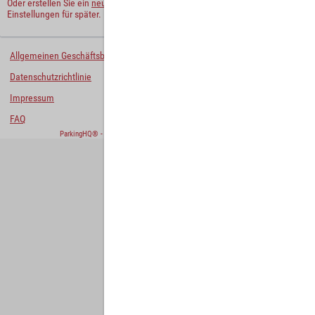
Oder erstellen Sie ein
neues Benutzerkonto
und behalten Sie Ihre
Einstellungen für später.
Allgemeinen Geschäftsbedingungen
Datenschutzrichtlinie
Impressum
FAQ
ParkingHQ® - eine Lösung von
Designa Digital Solutions GmbH