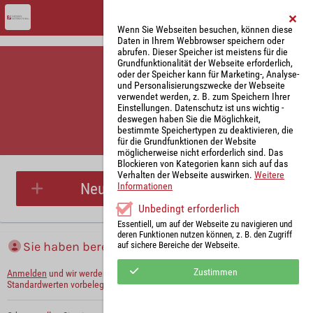
Wenn Sie Webseiten besuchen, können diese
Daten in Ihrem Webbrowser speichern oder
abrufen. Dieser Speicher ist meistens für die
Grundfunktionalität der Webseite erforderlich,
oder der Speicher kann für Marketing-, Analyse-
und Personalisierungszwecke der Webseite
verwendet werden, z. B. zum Speichern Ihrer
Einstellungen. Datenschutz ist uns wichtig -
deswegen haben Sie die Möglichkeit,
bestimmte Speichertypen zu deaktivieren, die
für die Grundfunktionen der Website
Parkplatzreservierung
möglicherweise nicht erforderlich sind. Das
Blockieren von Kategorien kann sich auf das
Verhalten der Webseite auswirken.
Weitere
Neue Parkplatzreservierung
Informationen
Unbedingt erforderlich
Essentiell, um auf der Webseite zu navigieren und
deren Funktionen nutzen können, z. B. den Zugriff
Sie haben bereits ein Konto?
auf sichere Bereiche der Webseite.
Zustimmen
Anmelden
und wir werden die notwendigen Informationen mit Ihren
Standardwerten vorbelegen.