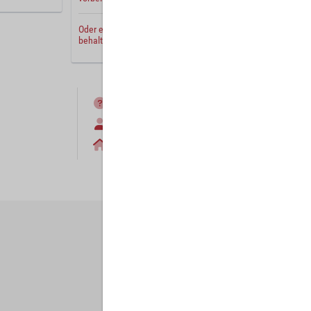
Oder erstellen Sie ein
neues Benutzerkonto
und
behalten Sie Ihre Einstellungen für später.
FAQ
Anmelden
Home