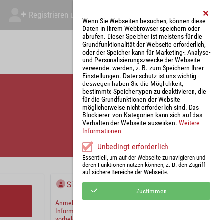
Registrieren und Angebot abgeben
Mein Account
Wenn Sie Webseiten besuchen, können diese
Daten in Ihrem Webbrowser speichern oder
abrufen. Dieser Speicher ist meistens für die
Grundfunktionalität der Webseite erforderlich,
oder der Speicher kann für Marketing-, Analyse-
und Personalisierungszwecke der Webseite
verwendet werden, z. B. zum Speichern Ihrer
Einstellungen. Datenschutz ist uns wichtig -
deswegen haben Sie die Möglichkeit,
bestimmte Speichertypen zu deaktivieren, die
für die Grundfunktionen der Website
möglicherweise nicht erforderlich sind. Das
Blockieren von Kategorien kann sich auf das
Verhalten der Webseite auswirken.
Weitere
Informationen
Unbedingt erforderlich
Essentiell, um auf der Webseite zu navigieren und
deren Funktionen nutzen können, z. B. den Zugriff
auf sichere Bereiche der Webseite.
Sie haben bereits ein Konto?
Zustimmen
Anmelden
und wir werden die notwendigen
Informationen mit Ihren Standardwerten
vorbelegen.