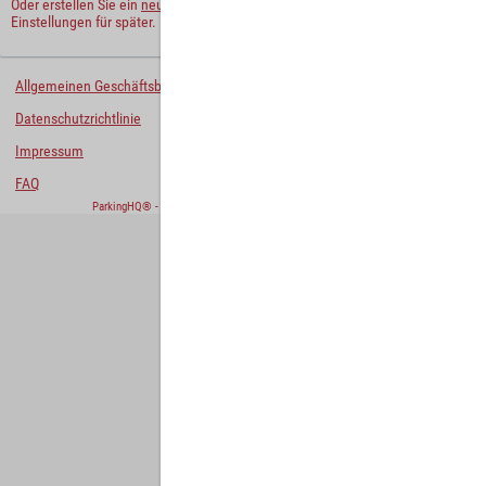
Oder erstellen Sie ein
neues Benutzerkonto
und behalten Sie Ihre
Einstellungen für später.
Allgemeinen Geschäftsbedingungen
Datenschutzrichtlinie
Impressum
FAQ
ParkingHQ® - eine Lösung von
Designa Digital Solutions GmbH