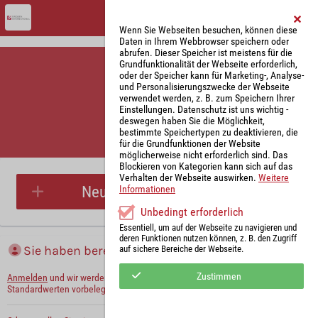
Wenn Sie Webseiten besuchen, können diese
Daten in Ihrem Webbrowser speichern oder
abrufen. Dieser Speicher ist meistens für die
Grundfunktionalität der Webseite erforderlich,
oder der Speicher kann für Marketing-, Analyse-
und Personalisierungszwecke der Webseite
verwendet werden, z. B. zum Speichern Ihrer
Einstellungen. Datenschutz ist uns wichtig -
deswegen haben Sie die Möglichkeit,
bestimmte Speichertypen zu deaktivieren, die
für die Grundfunktionen der Website
Parkplatzreservierung
möglicherweise nicht erforderlich sind. Das
Blockieren von Kategorien kann sich auf das
Verhalten der Webseite auswirken.
Weitere
Neue Parkplatzreservierung
Informationen
Unbedingt erforderlich
Essentiell, um auf der Webseite zu navigieren und
deren Funktionen nutzen können, z. B. den Zugriff
Sie haben bereits ein Konto?
auf sichere Bereiche der Webseite.
Zustimmen
Anmelden
und wir werden die notwendigen Informationen mit Ihren
Standardwerten vorbelegen.