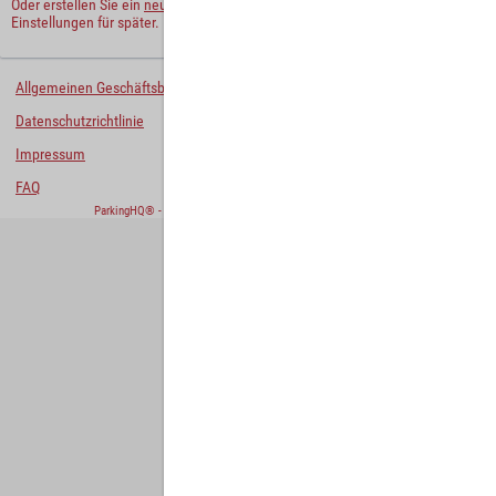
Oder erstellen Sie ein
neues Benutzerkonto
und behalten Sie Ihre
Einstellungen für später.
Allgemeinen Geschäftsbedingungen
Datenschutzrichtlinie
Impressum
FAQ
ParkingHQ® - eine Lösung von
Designa Digital Solutions GmbH