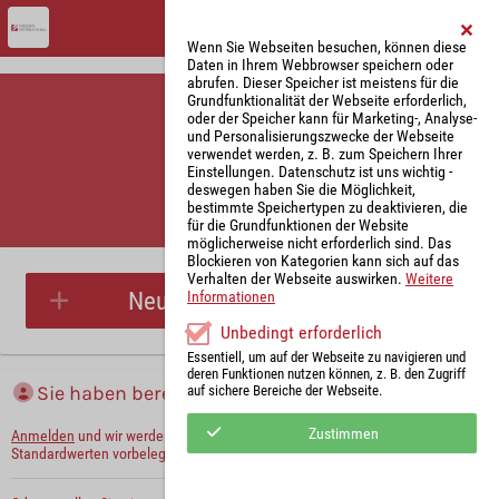
Wenn Sie Webseiten besuchen, können diese
Daten in Ihrem Webbrowser speichern oder
abrufen. Dieser Speicher ist meistens für die
Grundfunktionalität der Webseite erforderlich,
oder der Speicher kann für Marketing-, Analyse-
und Personalisierungszwecke der Webseite
verwendet werden, z. B. zum Speichern Ihrer
Einstellungen. Datenschutz ist uns wichtig -
deswegen haben Sie die Möglichkeit,
bestimmte Speichertypen zu deaktivieren, die
für die Grundfunktionen der Website
Parkplatzreservierung
möglicherweise nicht erforderlich sind. Das
Blockieren von Kategorien kann sich auf das
Verhalten der Webseite auswirken.
Weitere
Neue Parkplatzreservierung
Informationen
Unbedingt erforderlich
Essentiell, um auf der Webseite zu navigieren und
deren Funktionen nutzen können, z. B. den Zugriff
Sie haben bereits ein Konto?
auf sichere Bereiche der Webseite.
Zustimmen
Anmelden
und wir werden die notwendigen Informationen mit Ihren
Standardwerten vorbelegen.